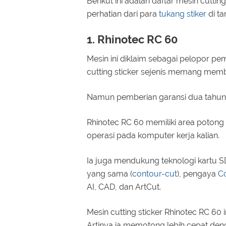
Berikut ini adalah daftar mesin cutt
perhatian dari para
tukang stiker
di ta
1. Rhinotec RC 60
Mesin ini diklaim sebagai pelopor pe
cutting sticker sejenis memang memb
Namun pemberian garansi dua tahun i
Rhinotec RC 60 memiliki area poton
operasi pada komputer kerja kalian.
Ia juga mendukung teknologi kartu 
yang sama (
contour-cut
), pengaya
C
AI, CAD, dan ArtCut.
Mesin cutting sticker Rhinotec RC 60 
Artinya ia memotong lebih cepat den