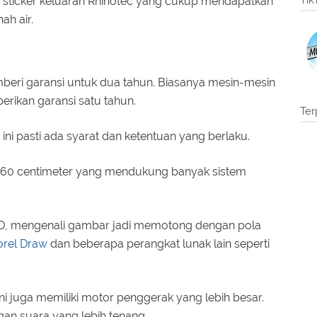
Tik
ing sticker keluaran Rhinotec yang cukup mendapatkan
nah air.
mberi garansi untuk dua tahun. Biasanya mesin-mesin
erikan garansi satu tahun.
Ter
ni pasti ada syarat dan ketentuan yang berlaku.
g 60 centimeter yang mendukung banyak sistem
SD, mengenali gambar jadi memotong dengan pola
orel Draw
dan beberapa perangkat lunak lain seperti
ini juga memiliki motor penggerak yang lebih besar.
gan suara yang lebih tenang.