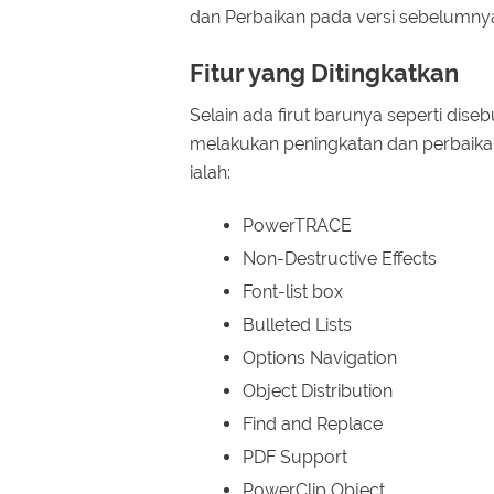
dan Perbaikan pada versi sebelumny
Fitur yang Ditingkatkan
Selain ada firut barunya seperti dise
melakukan peningkatan dan perbaikan f
ialah:
PowerTRACE
Non-Destructive Effects
Font-list box
Bulleted Lists
Options Navigation
Object Distribution
Find and Replace
PDF Support
PowerClip Object