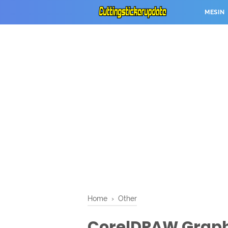
MESIN
Home
›
Other
CorelDRAW Graphics