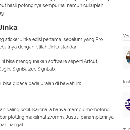
sebut hasil potongnya sempurna, namun cukuplah
ng.
Jinka
You
ing sticker Jinka edisi pertama, sebelum yang Pro
utnya dengan istilah Jinka standar.
ni bisa menggunakan software seperti Artcut,
sgin, SignBalzer, SignLab.
Ins
, bisa dibaca pada uraian di bawah ini:
kuran paling kecil. Karena ia hanya mampu memotong
bar plotting maksimal 270mm. Justru penampilannya
pan hangat.