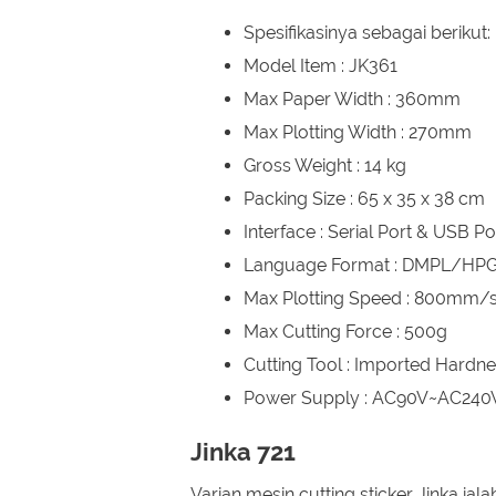
Spesifikasinya sebagai berikut:
Model Item : JK361
Max Paper Width : 360mm
Max Plotting Width : 270mm
Gross Weight : 14 kg
Packing Size : 65 x 35 x 38 cm
Interface : Serial Port & USB Por
Language Format : DMPL/HP
Max Plotting Speed : 800mm/
Max Cutting Force : 500g
Cutting Tool : Imported Hardne
Power Supply : AC90V~AC240
Jinka 721
Varian mesin cutting sticker Jinka ialah