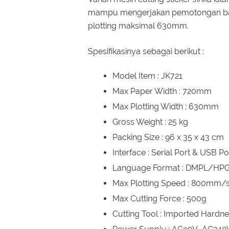
mampu mengerjakan pemotongan bah
plotting maksimal 630mm.
Spesifikasinya sebagai berikut :
Model Item : JK721
Max Paper Width : 720mm
Max Plotting Width : 630mm
Gross Weight : 25 kg
Packing Size : 96 x 35 x 43 cm
Interface : Serial Port & USB Por
Language Format : DMPL/HP
Max Plotting Speed : 800mm/
Max Cutting Force : 500g
Cutting Tool : Imported Hardne