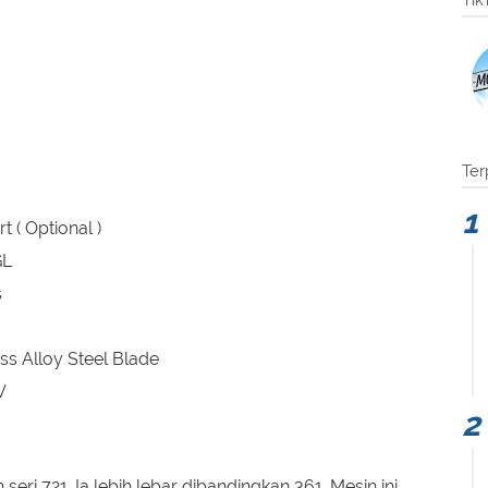
Tik
Ter
t ( Optional )
GL
s
ss Alloy Steel Blade
V
 seri 721. Ia lebih lebar dibandingkan 361. Mesin ini