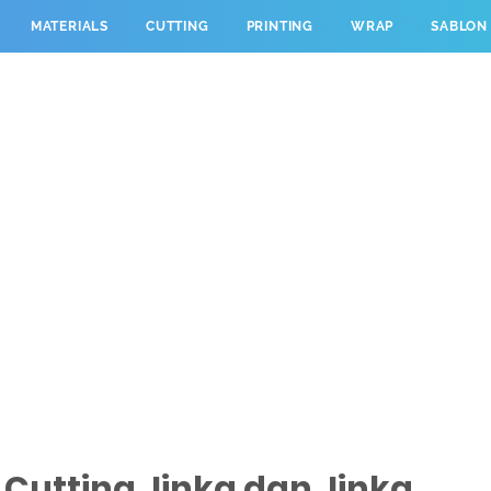
MATERIALS
CUTTING
PRINTING
WRAP
SABLON
Cutting Jinka dan Jinka