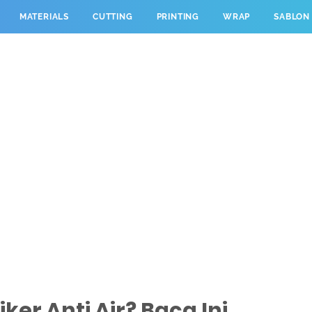
MATERIALS
CUTTING
PRINTING
WRAP
SABLON
ker Anti Air? Baca Ini