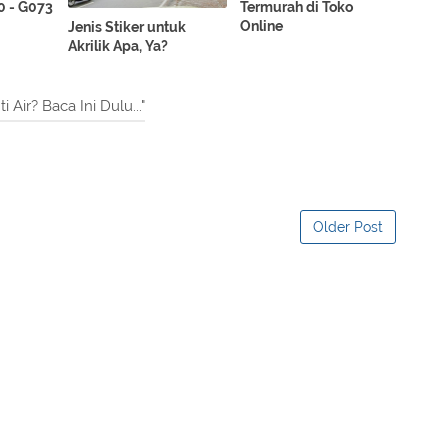
0 - G073
Termurah di Toko
Online
Jenis Stiker untuk
Akrilik Apa, Ya?
Air? Baca Ini Dulu..."
Older Post