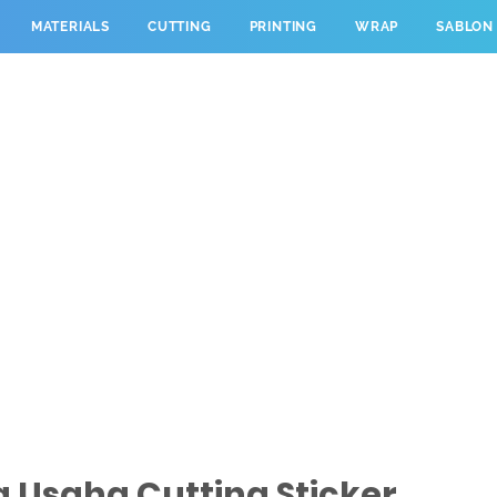
MATERIALS
CUTTING
PRINTING
WRAP
SABLON
a Usaha Cutting Sticker