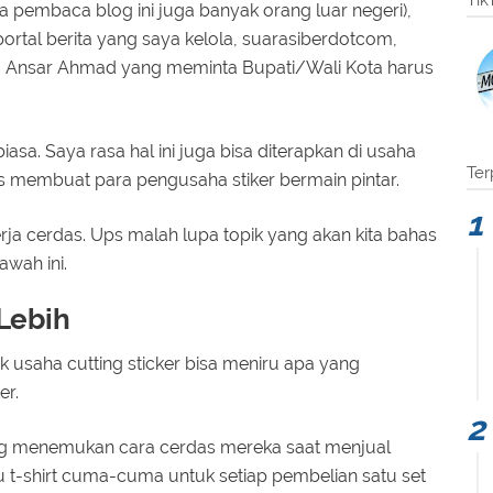
Tik
 pembaca blog ini juga banyak orang luar negeri),
ortal berita yang saya kelola, suarasiberdotcom,
H Ansar Ahmad yang meminta Bupati/Wali Kota harus
iasa. Saya rasa hal ini juga bisa diterapkan di usaha
Ter
s membuat para pengusaha stiker bermain pintar.
erja cerdas. Ups malah lupa topik yang akan kita bahas
bawah ini.
Lebih
k usaha cutting sticker bisa meniru apa yang
er.
ing menemukan cara cerdas mereka saat menjual
u t-shirt cuma-cuma untuk setiap pembelian satu set