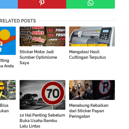
RELATED POSTS
Sticker Motor Jadi
Mengatasi Hasil
Sumber Optimisme
Cuttingan Terputus
tting
Saya
sa Anda
 Bisa
Menabung Kebaikan
ukan
dari Sticker Papan
10 Hal Penting Sebelum
Peringatan
Buka Usaha Rambu
Lalu Lintas