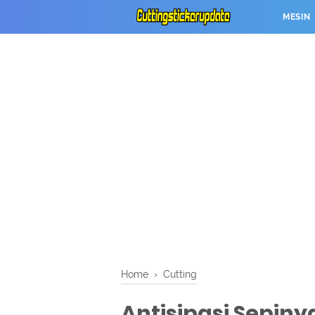
MESIN
Home
›
Cutting
Antisipasi Sepiny