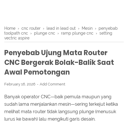
Home
›
cnc router
›
lead in lead out
›
Mesin
›
penyebab
toolpath cnc
›
plunge cnc
›
ramp plunge cnc
›
setting
vectric aspire
Penyebab Ujung Mata Router
CNC Bergerak Bolak-Balik Saat
Awal Pemotongan
February 16, 2026
Add Comment
Banyak operator CNC—baik pemula maupun yang
sudah lama menjalankan mesin—sering terkejut ketika
melihat mata router tidak langsung plunge (menusuk
lurus ke bawah) lalu mengikuti garis desain.