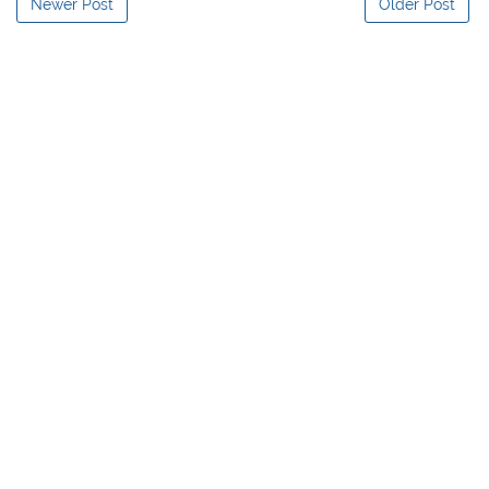
Newer Post
Older Post