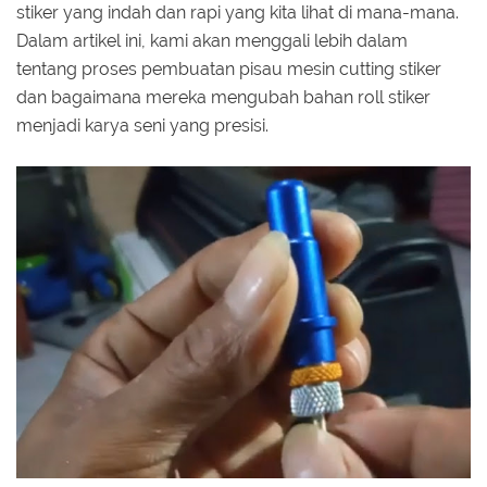
stiker yang indah dan rapi yang kita lihat di mana-mana.
Dalam artikel ini, kami akan menggali lebih dalam
tentang proses pembuatan pisau mesin cutting stiker
dan bagaimana mereka mengubah bahan roll stiker
menjadi karya seni yang presisi.