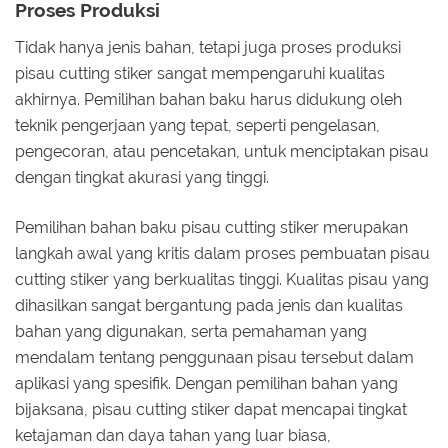
Proses Produksi
Tidak hanya jenis bahan, tetapi juga proses produksi
pisau cutting stiker sangat mempengaruhi kualitas
akhirnya. Pemilihan bahan baku harus didukung oleh
teknik pengerjaan yang tepat, seperti pengelasan,
pengecoran, atau pencetakan, untuk menciptakan pisau
dengan tingkat akurasi yang tinggi.
Pemilihan bahan baku pisau cutting stiker merupakan
langkah awal yang kritis dalam proses pembuatan pisau
cutting stiker yang berkualitas tinggi. Kualitas pisau yang
dihasilkan sangat bergantung pada jenis dan kualitas
bahan yang digunakan, serta pemahaman yang
mendalam tentang penggunaan pisau tersebut dalam
aplikasi yang spesifik. Dengan pemilihan bahan yang
bijaksana, pisau cutting stiker dapat mencapai tingkat
ketajaman dan daya tahan yang luar biasa,