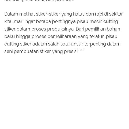
Dalam melihat stiker-stiker yang halus dan rapi di sekitar
kita, mari ingat betapa pentingnya pisau mesin cutting
stiker dalam proses produksinya. Dari pemilihan bahan
baku hingga proses pemeliharaan yang teratur, pisau
cutting stiker adalah salah satu unsur terpenting dalam
seni pembuatan stiker yang presisi. ***