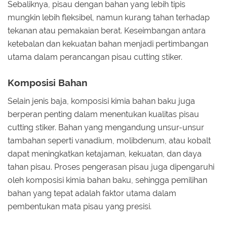
Sebaliknya, pisau dengan bahan yang lebih tipis
mungkin lebih fleksibel, namun kurang tahan terhadap
tekanan atau pemakaian berat. Keseimbangan antara
ketebalan dan kekuatan bahan menjadi pertimbangan
utama dalam perancangan pisau cutting stiker.
Komposisi Bahan
Selain jenis baja, komposisi kimia bahan baku juga
berperan penting dalam menentukan kualitas pisau
cutting stiker. Bahan yang mengandung unsur-unsur
tambahan seperti vanadium, molibdenum, atau kobalt
dapat meningkatkan ketajaman, kekuatan, dan daya
tahan pisau. Proses pengerasan pisau juga dipengaruhi
oleh komposisi kimia bahan baku, sehingga pemilihan
bahan yang tepat adalah faktor utama dalam
pembentukan mata pisau yang presisi.