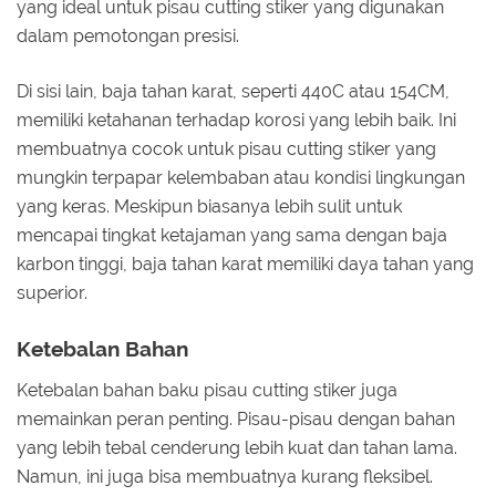
yang ideal untuk pisau cutting stiker yang digunakan
dalam pemotongan presisi.
Di sisi lain, baja tahan karat, seperti 440C atau 154CM,
memiliki ketahanan terhadap korosi yang lebih baik. Ini
membuatnya cocok untuk pisau cutting stiker yang
mungkin terpapar kelembaban atau kondisi lingkungan
yang keras. Meskipun biasanya lebih sulit untuk
mencapai tingkat ketajaman yang sama dengan baja
karbon tinggi, baja tahan karat memiliki daya tahan yang
superior.
Ketebalan Bahan
Ketebalan bahan baku pisau cutting stiker juga
memainkan peran penting. Pisau-pisau dengan bahan
yang lebih tebal cenderung lebih kuat dan tahan lama.
Namun, ini juga bisa membuatnya kurang fleksibel.