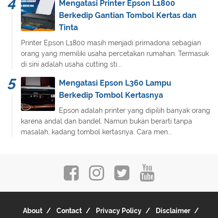
Mengatasi Printer Epson L1800
Berkedip Gantian Tombol Kertas dan
Tinta
Printer Epson L1800 masih menjadi primadona sebagian
orang yang memiliki usaha percetakan rumahan. Termasuk
di sini adalah usaha cutting sti...
Mengatasi Epson L360 Lampu
Berkedip Tombol Kertasnya
Epson adalah printer yang dipilih banyak orang
karena andal dan bandel. Namun bukan berarti tanpa
masalah, kadang tombol kertasnya. Cara men...
About
Contact
Privacy Policy
Disclaimer