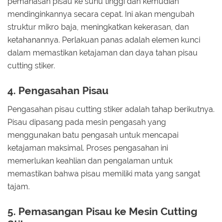
pemanasan pisau ke suhu tinggi dan kemudian
mendinginkannya secara cepat. Ini akan mengubah
struktur mikro baja, meningkatkan kekerasan, dan
ketahanannya. Perlakuan panas adalah elemen kunci
dalam memastikan ketajaman dan daya tahan pisau
cutting stiker.
4. Pengasahan Pisau
Pengasahan pisau cutting stiker adalah tahap berikutnya.
Pisau dipasang pada mesin pengasah yang
menggunakan batu pengasah untuk mencapai
ketajaman maksimal. Proses pengasahan ini
memerlukan keahlian dan pengalaman untuk
memastikan bahwa pisau memiliki mata yang sangat
tajam.
5. Pemasangan Pisau ke Mesin Cutting